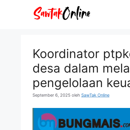
Langsung
ke
isi
Koordinator ptp
desa dalam mel
pengelolaan keu
September 6, 2025
oleh
SawTak Online