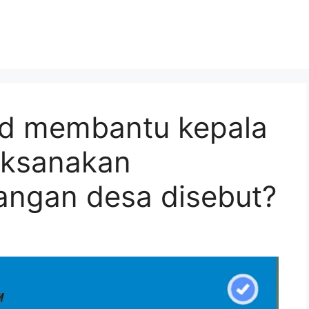
kd membantu kepala
aksanakan
angan desa disebut?