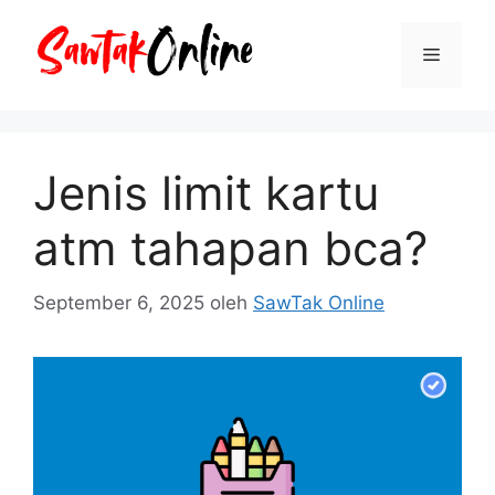
Langsung
ke
Menu
isi
Jenis limit kartu
atm tahapan bca?
September 6, 2025
oleh
SawTak Online