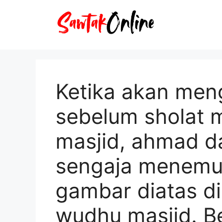
Langsung
ke
isi
Ketika akan men
sebelum sholat 
masjid, ahmad da
sengaja menemu
gambar diatas d
wudhu masjid. B