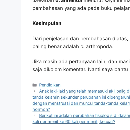
Jawaban
d. annelida
menurut saya ini ma
pembahasan yang ada pada buku pelajar
Kesimpulan
Dari penjelasan dan pembahasan diatas, 
paling benar adalah c. arthropoda.
Jika masih ada pertanyaan lain, dan masi
saja dikolom komentar. Nanti saya bant
Kategori
Pendidikan
Anak laki-laki yang telah memasuki akil bali
tanda kelamin sekunder perubahan ini dipengaru
dengan menstruasi dan muncul tanda-tanda kelami
hormon?
Berikut ini adalah perubahan fisiologis di dala
kali per menit ke 60 kali per menit, kecuali?