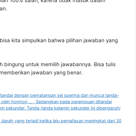
lah 100% salah, karena tidak masuk dalam
an.
bisa kita simpulkan bahwa pilihan jawaban yang
h bingung untuk memilih jawabannya. Bisa tulis
u memberikan jawaban yang benar.
g ditandai dengan pematangan sel sperma dan muncul tanda-
hi oleh hormon … , Sedangkan pada perempuan ditandai
n sekunder. Tanda-tanda kelamin sekunder ini dipengaruhi
m darah yang terjadi ketika laju pernafasan meningkat dari 30