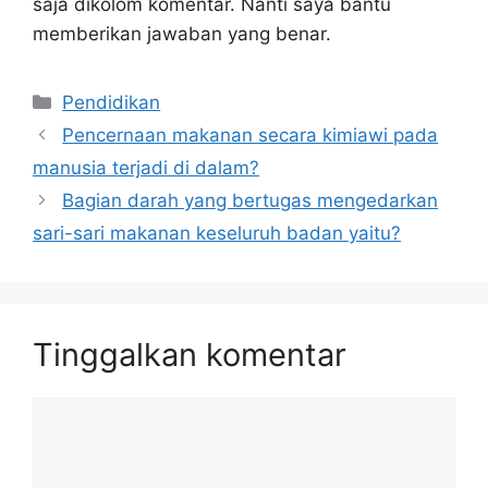
saja dikolom komentar. Nanti saya bantu
memberikan jawaban yang benar.
Kategori
Pendidikan
Pencernaan makanan secara kimiawi pada
manusia terjadi di dalam?
Bagian darah yang bertugas mengedarkan
sari-sari makanan keseluruh badan yaitu?
Tinggalkan komentar
Komentar