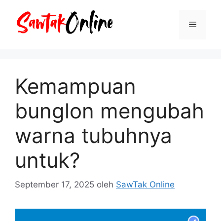
Langsung
ke
Menu
isi
Kemampuan
bunglon mengubah
warna tubuhnya
untuk?
September 17, 2025
oleh
SawTak Online