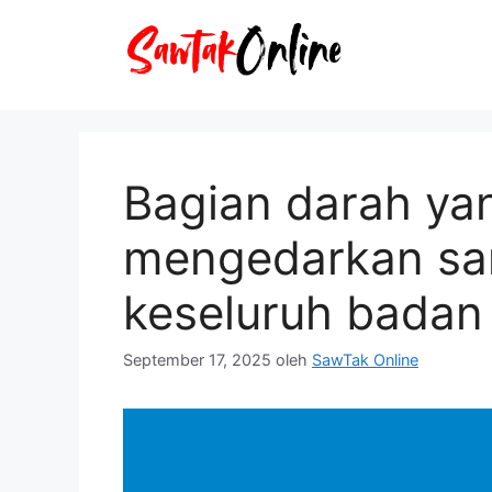
Langsung
ke
isi
Bagian darah ya
mengedarkan sar
keseluruh badan 
September 17, 2025
oleh
SawTak Online