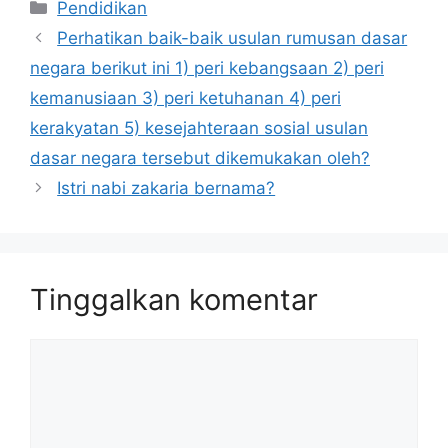
Kategori
Pendidikan
Perhatikan baik-baik usulan rumusan dasar
negara berikut ini 1) peri kebangsaan 2) peri
kemanusiaan 3) peri ketuhanan 4) peri
kerakyatan 5) kesejahteraan sosial usulan
dasar negara tersebut dikemukakan oleh?
Istri nabi zakaria bernama?
Tinggalkan komentar
Komentar