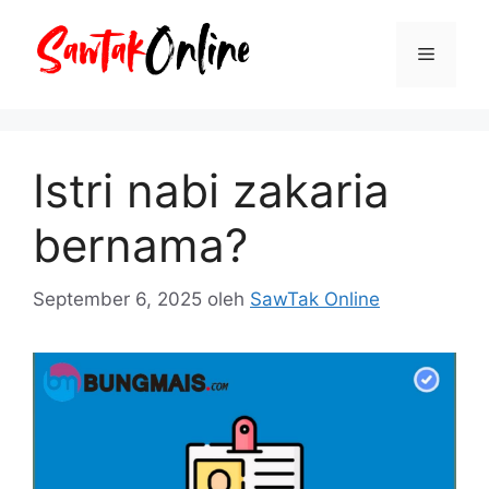
Langsung
ke
Menu
isi
Istri nabi zakaria
bernama?
September 6, 2025
oleh
SawTak Online