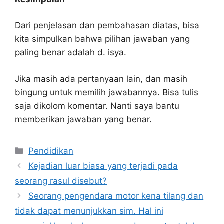
Dari penjelasan dan pembahasan diatas, bisa
kita simpulkan bahwa pilihan jawaban yang
paling benar adalah d. isya.
Jika masih ada pertanyaan lain, dan masih
bingung untuk memilih jawabannya. Bisa tulis
saja dikolom komentar. Nanti saya bantu
memberikan jawaban yang benar.
Kategori
Pendidikan
Kejadian luar biasa yang terjadi pada
seorang rasul disebut?
Seorang pengendara motor kena tilang dan
tidak dapat menunjukkan sim. Hal ini