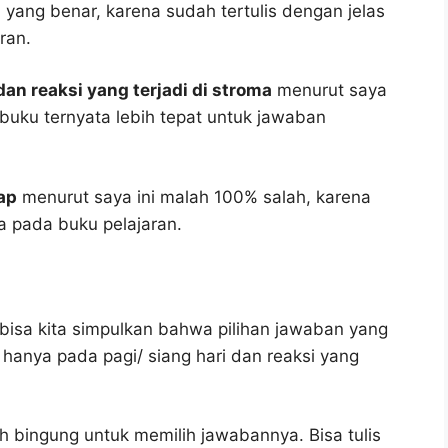
 yang benar, karena sudah tertulis dengan jelas
ran.
 dan reaksi yang terjadi di stroma
menurut saya
i buku ternyata lebih tepat untuk jawaban
lap
menurut saya ini malah 100% salah, karena
 pada buku pelajaran.
bisa kita simpulkan bahwa pilihan jawaban yang
i hanya pada pagi/ siang hari dan reaksi yang
h bingung untuk memilih jawabannya. Bisa tulis