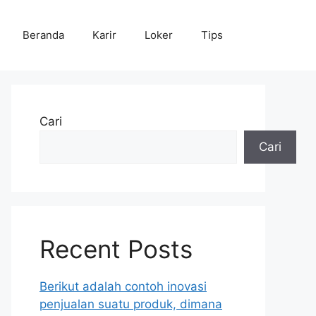
Beranda
Karir
Loker
Tips
Cari
Cari
Recent Posts
Berikut adalah contoh inovasi
penjualan suatu produk, dimana