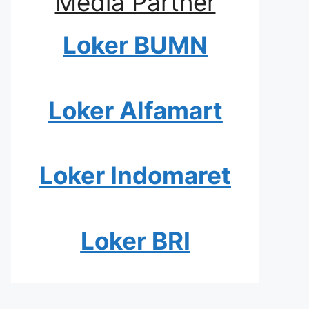
Media Partner
Loker BUMN
Loker Alfamart
Loker Indomaret
Loker BRI