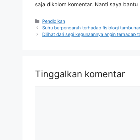
saja dikolom komentar. Nanti saya bant
Kategori
Pendidikan
Suhu berpengaruh terhadap fisiologi tumbuhan 
Dilihat dari segi kegunaannya angin terhadap 
Tinggalkan komentar
Komentar