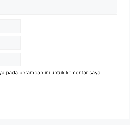
ya pada peramban ini untuk komentar saya