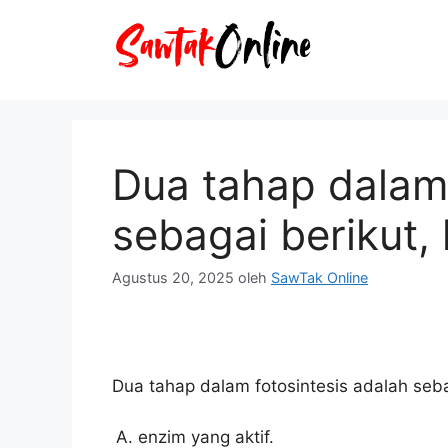
Langsung
ke
isi
Dua tahap dalam 
sebagai berikut, 
Agustus 20, 2025
oleh
SawTak Online
Dua tahap dalam fotosintesis adalah sebag
enzim yang aktif.