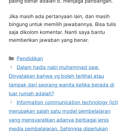
paling benar adalah b. menjaga pandangan.
Jika masih ada pertanyaan lain, dan masih
bingung untuk memilih jawabannya. Bisa tulis
saja dikolom komentar. Nanti saya bantu
memberikan jawaban yang benar.
Kategori
Pendidikan
Dalam hadis nabi muhammad saw.
Dinyatakan bahwa yg boleh terlihat atau
tampak dari seorang wanita ketika berada di
luar rumah adalah?
Information communication technology (ict)
merupakan salah satu model pembelajaran
yang mensyaratkan adanya berbagai jenis
media pembelajaran. Sehingga diperlukan