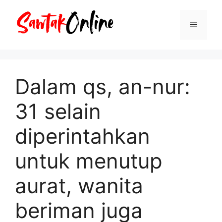
Langsung
ke
Menu
isi
Dalam qs, an-nur:
31 selain
diperintahkan
untuk menutup
aurat, wanita
beriman juga