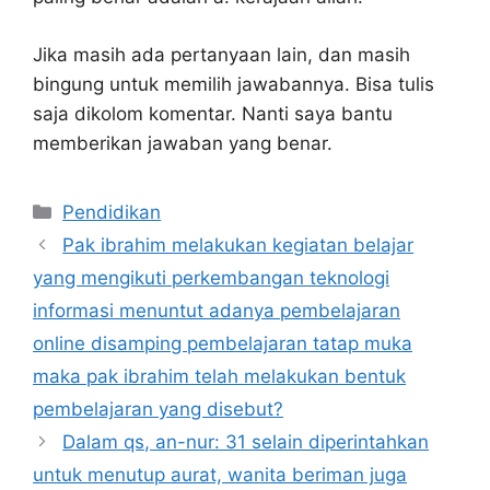
Jika masih ada pertanyaan lain, dan masih
bingung untuk memilih jawabannya. Bisa tulis
saja dikolom komentar. Nanti saya bantu
memberikan jawaban yang benar.
Kategori
Pendidikan
Pak ibrahim melakukan kegiatan belajar
yang mengikuti perkembangan teknologi
informasi menuntut adanya pembelajaran
online disamping pembelajaran tatap muka
maka pak ibrahim telah melakukan bentuk
pembelajaran yang disebut?
Dalam qs, an-nur: 31 selain diperintahkan
untuk menutup aurat, wanita beriman juga