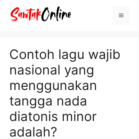
Langsung
ke
Menu
isi
Contoh lagu wajib
nasional yang
menggunakan
tangga nada
diatonis minor
adalah?