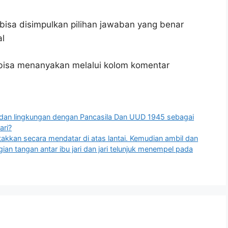
bisa disimpulkan pilihan jawaban yang benar
al
n bisa menanyakan melalui kolom komentar
 dan lingkungan dengan Pancasila Dan UUD 1945 sebagai
ari?
takkan secara mendatar di atas lantai. Kemudian ambil dan
n tangan antar ibu jari dan jari telunjuk menempel pada