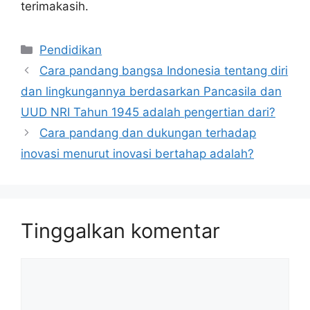
terimakasih.
Kategori
Pendidikan
Cara pandang bangsa Indonesia tentang diri
dan lingkungannya berdasarkan Pancasila dan
UUD NRI Tahun 1945 adalah pengertian dari?
Cara pandang dan dukungan terhadap
inovasi menurut inovasi bertahap adalah?
Tinggalkan komentar
Komentar