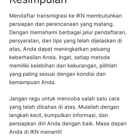
Mendaftar transmigrasi ke IKN membutuhkan
persiapan dan perencanaan yang matang.
Dengan memahami berbagai jalur pendaftaran,
persyaratan, dan tips yang telah dijelaskan di
atas, Anda dapat meningkatkan peluang
keberhasilan Anda. Ingat, setiap metode
memiliki kelebihan dan kekurangan, pilihlah
yang paling sesuai dengan kondisi dan
kemampuan Anda.
Jangan ragu untuk mencoba salah satu cara
yang telah dibahas di atas. Mulailah dengan
langkah kecil, kumpulkan informasi, dan
persiapkan diri Anda dengan baik. Masa depan
Anda di IKN menanti!