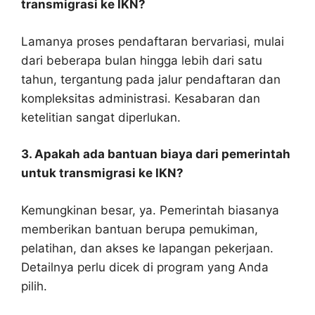
transmigrasi ke IKN?
Lamanya proses pendaftaran bervariasi, mulai
dari beberapa bulan hingga lebih dari satu
tahun, tergantung pada jalur pendaftaran dan
kompleksitas administrasi. Kesabaran dan
ketelitian sangat diperlukan.
3. Apakah ada bantuan biaya dari pemerintah
untuk transmigrasi ke IKN?
Kemungkinan besar, ya. Pemerintah biasanya
memberikan bantuan berupa pemukiman,
pelatihan, dan akses ke lapangan pekerjaan.
Detailnya perlu dicek di program yang Anda
pilih.