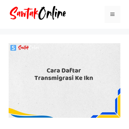
Langsung
ke
Menu
isi