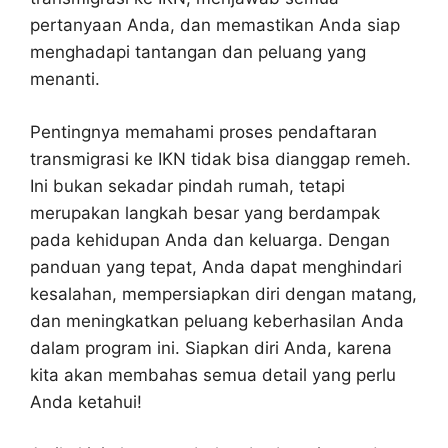
pertanyaan Anda, dan memastikan Anda siap
menghadapi tantangan dan peluang yang
menanti.
Pentingnya memahami proses pendaftaran
transmigrasi ke IKN tidak bisa dianggap remeh.
Ini bukan sekadar pindah rumah, tetapi
merupakan langkah besar yang berdampak
pada kehidupan Anda dan keluarga. Dengan
panduan yang tepat, Anda dapat menghindari
kesalahan, mempersiapkan diri dengan matang,
dan meningkatkan peluang keberhasilan Anda
dalam program ini. Siapkan diri Anda, karena
kita akan membahas semua detail yang perlu
Anda ketahui!