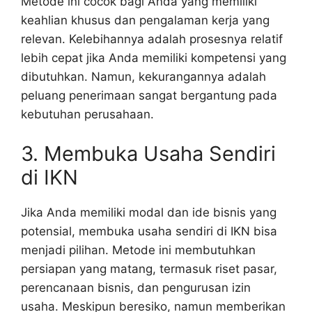
Metode ini cocok bagi Anda yang memiliki
keahlian khusus dan pengalaman kerja yang
relevan. Kelebihannya adalah prosesnya relatif
lebih cepat jika Anda memiliki kompetensi yang
dibutuhkan. Namun, kekurangannya adalah
peluang penerimaan sangat bergantung pada
kebutuhan perusahaan.
3. Membuka Usaha Sendiri
di IKN
Jika Anda memiliki modal dan ide bisnis yang
potensial, membuka usaha sendiri di IKN bisa
menjadi pilihan. Metode ini membutuhkan
persiapan yang matang, termasuk riset pasar,
perencanaan bisnis, dan pengurusan izin
usaha. Meskipun beresiko, namun memberikan