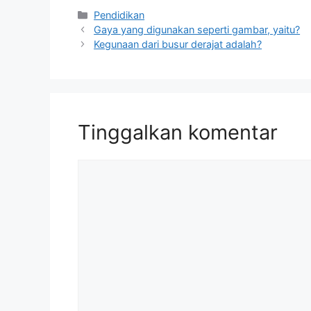
Kategori
Pendidikan
Gaya yang digunakan seperti gambar, yaitu?
Kegunaan dari busur derajat adalah?
Tinggalkan komentar
Komentar