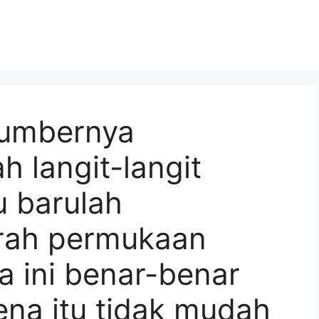
sumbernya
 langit-langit
u barulah
arah permukaan
ya ini benar-benar
ena itu tidak mudah