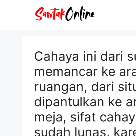
Langsung
ke
isi
Cahaya ini dari 
memancar ke arah
ruangan, dari sit
dipantulkan ke 
meja, sifat caha
sudah lunas, kar