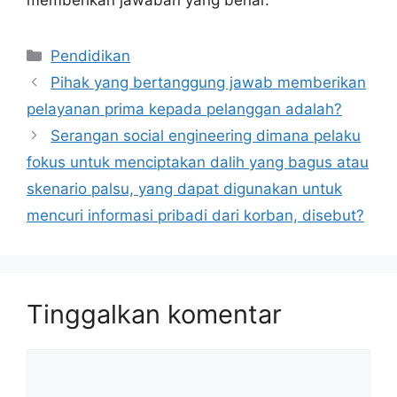
Kategori
Pendidikan
Pihak yang bertanggung jawab memberikan
pelayanan prima kepada pelanggan adalah?
Serangan social engineering dimana pelaku
fokus untuk menciptakan dalih yang bagus atau
skenario palsu, yang dapat digunakan untuk
mencuri informasi pribadi dari korban, disebut?
Tinggalkan komentar
Komentar