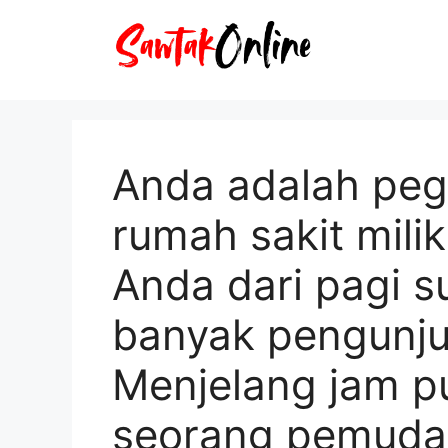
Langsung
ke
isi
Anda adalah peg
rumah sakit mili
Anda dari pagi s
banyak pengunju
Menjelang jam p
seorang pemuda