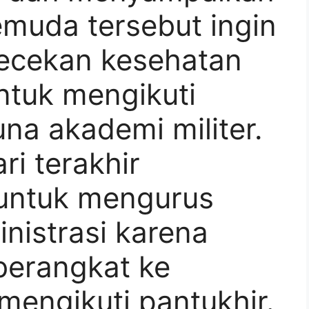
emuda tersebut ingin
ecekan kesehatan
ntuk mengikuti
una akademi militer.
ri terakhir
untuk mengurus
nistrasi karena
berangkat ke
engikuti pantukhir.