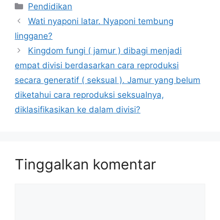
Kategori
Pendidikan
Wati nyaponi latar. Nyaponi tembung
linggane?
Kingdom fungi ( jamur ) dibagi menjadi
empat divisi berdasarkan cara reproduksi
secara generatif ( seksual ). Jamur yang belum
diketahui cara reproduksi seksualnya,
diklasifikasikan ke dalam divisi?
Tinggalkan komentar
Komentar