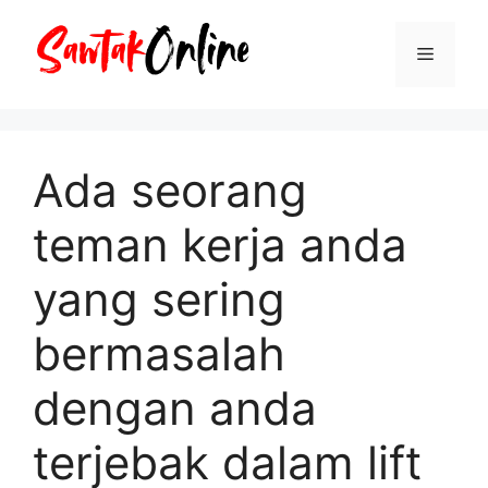
Langsung
ke
Menu
isi
Ada seorang
teman kerja anda
yang sering
bermasalah
dengan anda
terjebak dalam lift