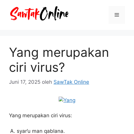
Langsung
ke
Menu
isi
Yang merupakan
ciri virus?
Juni 17, 2025
oleh
SawTak Online
Yang merupakan ciri virus:
syar’u man qablana.