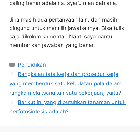
paling benar adalah a. syar’u man qablana.
Jika masih ada pertanyaan lain, dan masih
bingung untuk memilih jawabannya. Bisa tulis
saja dikolom komentar. Nanti saya bantu
memberikan jawaban yang benar.
Kategori
Pendidikan
Rangkaian tata kerja dan prosedur kerja
yang membentuk satu kebulatan pola dalam
rangka melaksanakan satu pekerjaan, yaitu?
Berikut ini yang dibutuhkan tanaman untuk
berfotosintesis adalah?