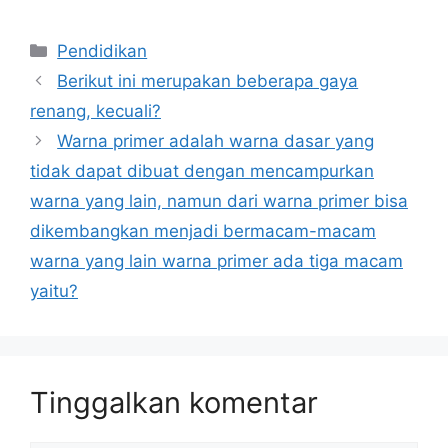
Kategori
Pendidikan
Berikut ini merupakan beberapa gaya
renang, kecuali?
Warna primer adalah warna dasar yang
tidak dapat dibuat dengan mencampurkan
warna yang lain, namun dari warna primer bisa
dikembangkan menjadi bermacam-macam
warna yang lain warna primer ada tiga macam
yaitu?
Tinggalkan komentar