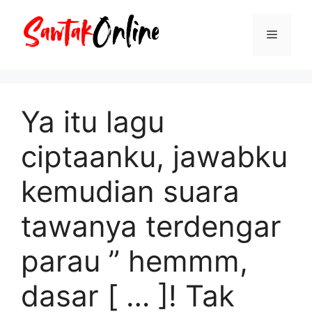
Langsung
ke
Menu
isi
Ya itu lagu
ciptaanku, jawabku
kemudian suara
tawanya terdengar
parau ” hemmm,
dasar [ … ]! Tak