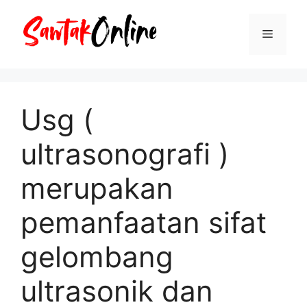
Langsung
ke
Menu
isi
Usg (
ultrasonografi )
merupakan
pemanfaatan sifat
gelombang
ultrasonik dan