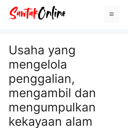
Langsung
ke
Menu
isi
Usaha yang
mengelola
penggalian,
mengambil dan
mengumpulkan
kekayaan alam