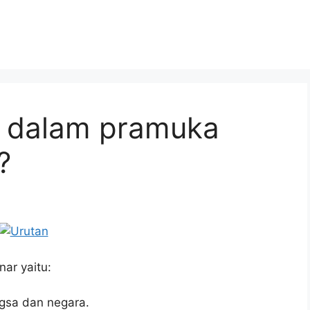
n dalam pramuka
?
ar yaitu:
gsa dan negara.