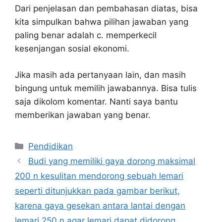
Dari penjelasan dan pembahasan diatas, bisa
kita simpulkan bahwa pilihan jawaban yang
paling benar adalah c. memperkecil
kesenjangan sosial ekonomi.
Jika masih ada pertanyaan lain, dan masih
bingung untuk memilih jawabannya. Bisa tulis
saja dikolom komentar. Nanti saya bantu
memberikan jawaban yang benar.
Kategori
Pendidikan
Budi yang memiliki gaya dorong maksimal
200 n kesulitan mendorong sebuah lemari
seperti ditunjukkan pada gambar berikut,
karena gaya gesekan antara lantai dengan
lemari 250 n agar lemari dapat didorong