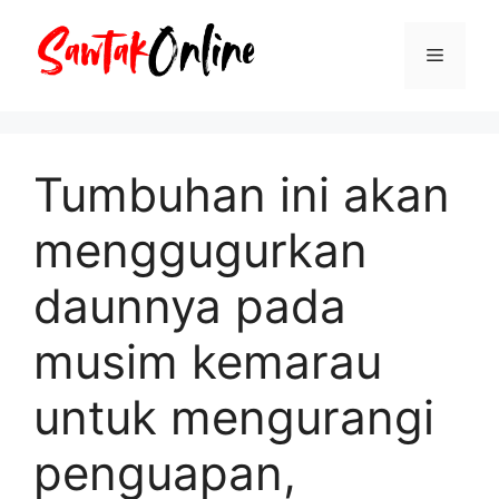
Langsung
ke
Menu
isi
Tumbuhan ini akan
menggugurkan
daunnya pada
musim kemarau
untuk mengurangi
penguapan,