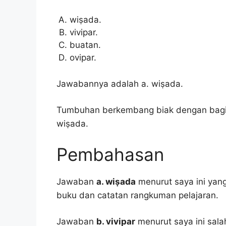
wiṣada.
vivipar.
buatan.
ovipar.
Jawabannya adalah a. wiṣada.
Tumbuhan berkembang biak dengan bagia
wiṣada.
Pembahasan
Jawaban
a. wiṣada
menurut saya ini yang
buku dan catatan rangkuman pelajaran.
Jawaban
b. vivipar
menurut saya ini sal