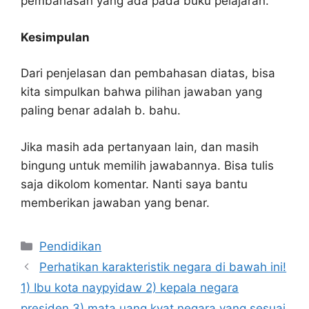
pembahasan yang ada pada buku pelajaran.
Kesimpulan
Dari penjelasan dan pembahasan diatas, bisa
kita simpulkan bahwa pilihan jawaban yang
paling benar adalah b. bahu.
Jika masih ada pertanyaan lain, dan masih
bingung untuk memilih jawabannya. Bisa tulis
saja dikolom komentar. Nanti saya bantu
memberikan jawaban yang benar.
Kategori
Pendidikan
Perhatikan karakteristik negara di bawah ini!
1) Ibu kota naypyidaw 2) kepala negara
presiden 3) mata uang kyat negara yang sesuai