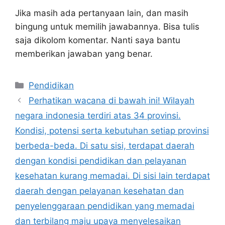
Jika masih ada pertanyaan lain, dan masih
bingung untuk memilih jawabannya. Bisa tulis
saja dikolom komentar. Nanti saya bantu
memberikan jawaban yang benar.
Kategori
Pendidikan
Perhatikan wacana di bawah ini! Wilayah
negara indonesia terdiri atas 34 provinsi.
Kondisi, potensi serta kebutuhan setiap provinsi
berbeda-beda. Di satu sisi, terdapat daerah
dengan kondisi pendidikan dan pelayanan
kesehatan kurang memadai. Di sisi lain terdapat
daerah dengan pelayanan kesehatan dan
penyelenggaraan pendidikan yang memadai
dan terbilang maju upaya menyelesaikan