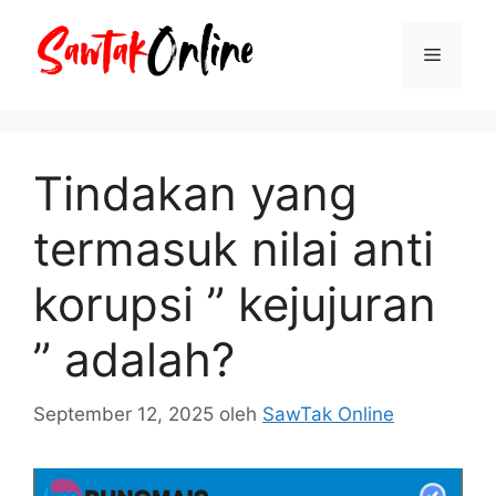
Langsung
ke
Menu
isi
Tindakan yang
termasuk nilai anti
korupsi ” kejujuran
” adalah?
September 12, 2025
oleh
SawTak Online