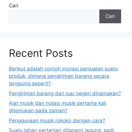
Cari
Cari
Recent Posts
Berikut adalah contoh inovasi penjualan suatu
produk, dimana pengiriman barang secara
langsung seperti?
Pengiriman barang dari luar negeri dinamakan?
Alat musik dan notasi musik pertama kali
ditemukan pada zaman?
Penggunaan musik rokoko dengan cara?
Suatu lahan pertanian ditanami jagung, padi,