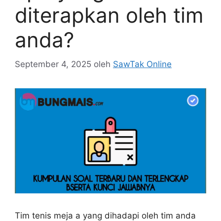
diterapkan oleh tim
anda?
September 4, 2025
oleh
SawTak Online
Tim tenis meja a yang dihadapi oleh tim anda