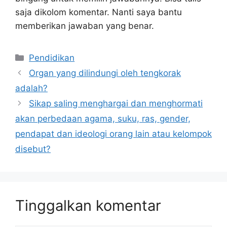
saja dikolom komentar. Nanti saya bantu
memberikan jawaban yang benar.
Kategori
Pendidikan
Organ yang dilindungi oleh tengkorak
adalah?
Sikap saling menghargai dan menghormati
akan perbedaan agama, suku, ras, gender,
pendapat dan ideologi orang lain atau kelompok
disebut?
Tinggalkan komentar