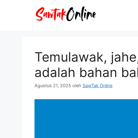
Langsung
ke
isi
Temulawak, jahe,
adalah bahan b
Agustus 21, 2025
oleh
SawTak Online