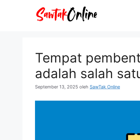
Langsung
ke
isi
Tempat pembent
adalah salah sat
September 13, 2025
oleh
SawTak Online