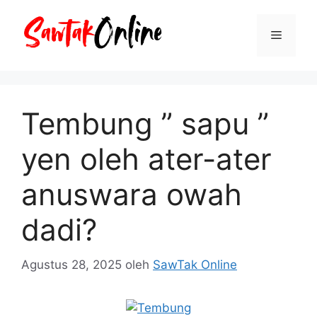
Langsung
ke
Menu
isi
Tembung ” sapu ”
yen oleh ater-ater
anuswara owah
dadi?
Agustus 28, 2025
oleh
SawTak Online