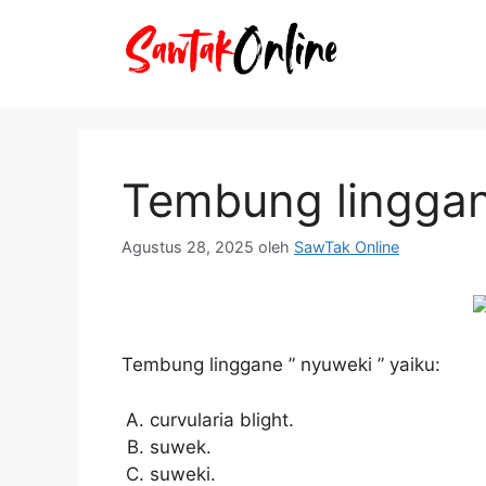
Langsung
ke
isi
Tembung linggane
Agustus 28, 2025
oleh
SawTak Online
Tembung linggane ” nyuweki ” yaiku:
curvularia blight.
suwek.
suweki.