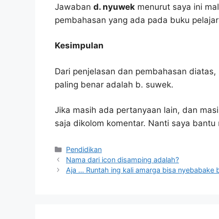
Jawaban
d. nyuwek
menurut saya ini ma
pembahasan yang ada pada buku pelajar
Kesimpulan
Dari penjelasan dan pembahasan diatas, 
paling benar adalah b. suwek.
Jika masih ada pertanyaan lain, dan masi
saja dikolom komentar. Nanti saya bant
Kategori
Pendidikan
Nama dari icon disamping adalah?
Aja … Runtah ing kali amarga bisa nyebabake b