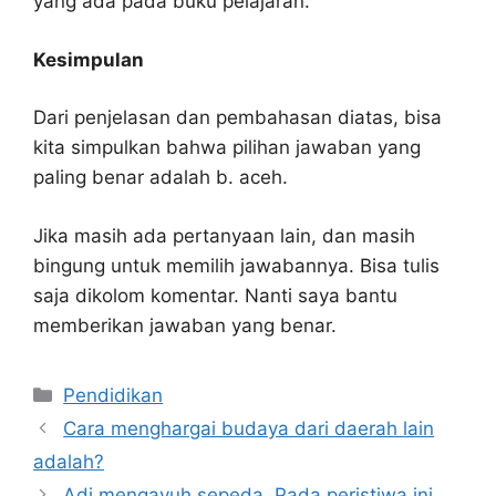
yang ada pada buku pelajaran.
Kesimpulan
Dari penjelasan dan pembahasan diatas, bisa
kita simpulkan bahwa pilihan jawaban yang
paling benar adalah b. aceh.
Jika masih ada pertanyaan lain, dan masih
bingung untuk memilih jawabannya. Bisa tulis
saja dikolom komentar. Nanti saya bantu
memberikan jawaban yang benar.
Kategori
Pendidikan
Cara menghargai budaya dari daerah lain
adalah?
Adi mengayuh sepeda. Pada peristiwa ini