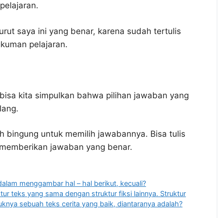
elajaran.
ut saya ini yang benar, karena sudah tertulis
gkuman pelajaran.
bisa kita simpulkan bahwa pilihan jawaban yang
lang.
h bingung untuk memilih jawabannya. Bisa tulis
u memberikan jawaban yang benar.
alam menggambar hal – hal berikut, kecuali?
ur teks yang sama dengan struktur fiksi lainnya. Struktur
knya sebuah teks cerita yang baik, diantaranya adalah?