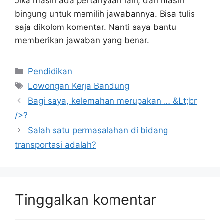
Jika masih ada pertanyaan lain, dan masih
bingung untuk memilih jawabannya. Bisa tulis
saja dikolom komentar. Nanti saya bantu
memberikan jawaban yang benar.
Kategori
Pendidikan
Tag
Lowongan Kerja Bandung
Bagi saya, kelemahan merupakan … &Lt;br
/>?
Salah satu permasalahan di bidang
transportasi adalah?
Tinggalkan komentar