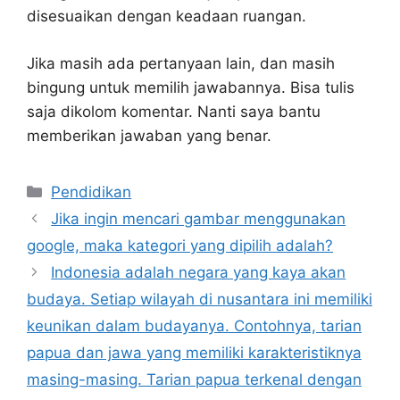
disesuaikan dengan keadaan ruangan.
Jika masih ada pertanyaan lain, dan masih
bingung untuk memilih jawabannya. Bisa tulis
saja dikolom komentar. Nanti saya bantu
memberikan jawaban yang benar.
Kategori
Pendidikan
Jika ingin mencari gambar menggunakan
google, maka kategori yang dipilih adalah?
Indonesia adalah negara yang kaya akan
budaya. Setiap wilayah di nusantara ini memiliki
keunikan dalam budayanya. Contohnya, tarian
papua dan jawa yang memiliki karakteristiknya
masing-masing. Tarian papua terkenal dengan