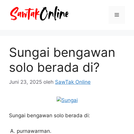
Langsung
ke
Menu
isi
Sungai bengawan
solo berada di?
Juni 23, 2025
oleh
SawTak Online
Sungai bengawan solo berada di:
purnawarman.