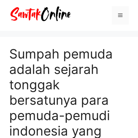
Langsung
ke
Menu
isi
Sumpah pemuda
adalah sejarah
tonggak
bersatunya para
pemuda-pemudi
indonesia yang