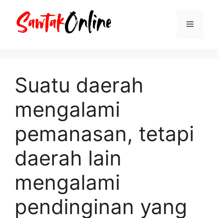
Langsung
ke
Menu
isi
Suatu daerah
mengalami
pemanasan, tetapi
daerah lain
mengalami
pendinginan yang