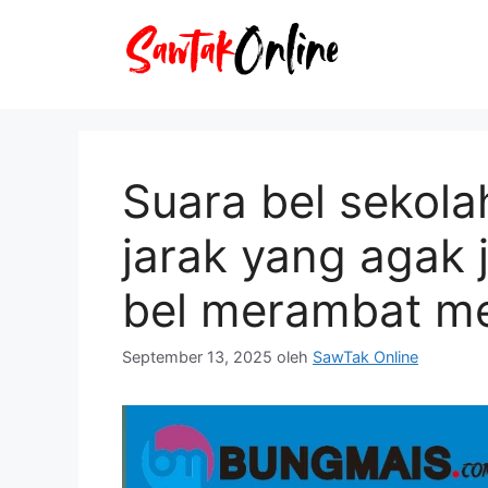
Langsung
ke
isi
Suara bel sekola
jarak yang agak 
bel merambat me
September 13, 2025
oleh
SawTak Online