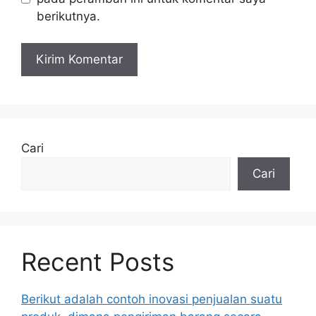
berikutnya.
Cari
Cari
Recent Posts
Berikut adalah contoh inovasi penjualan suatu