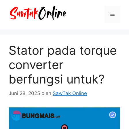
Langsung
ke
Menu
isi
Stator pada torque
converter
berfungsi untuk?
Juni 28, 2025
oleh
SawTak Online