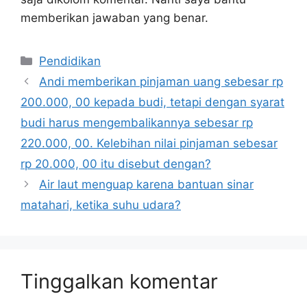
memberikan jawaban yang benar.
Kategori
Pendidikan
Andi memberikan pinjaman uang sebesar rp
200.000, 00 kepada budi, tetapi dengan syarat
budi harus mengembalikannya sebesar rp
220.000, 00. Kelebihan nilai pinjaman sebesar
rp 20.000, 00 itu disebut dengan?
Air laut menguap karena bantuan sinar
matahari, ketika suhu udara?
Tinggalkan komentar