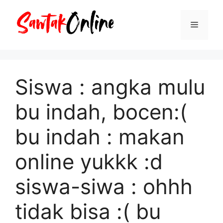
Langsung
ke
Menu
isi
Siswa : angka mulu
bu indah, bocen:(
bu indah : makan
online yukkk :d
siswa-siwa : ohhh
tidak bisa :( bu