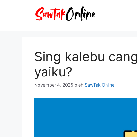
Langsung
ke
isi
Sing kalebu can
yaiku?
November 4, 2025
oleh
SawTak Online