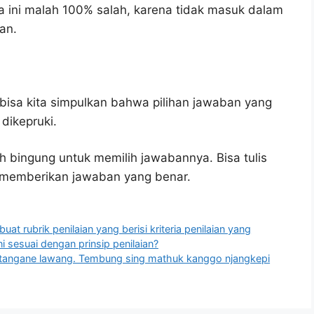
 ini malah 100% salah, karena tidak masuk dalam
an.
bisa kita simpulkan bahwa pilihan jawaban yang
dikepruki.
h bingung untuk memilih jawabannya. Bisa tulis
u memberikan jawaban yang benar.
uat rubrik penilaian yang berisi kriteria penilaian yang
i sesuai dengan prinsip penilaian?
tangane lawang. Tembung sing mathuk kanggo njangkepi