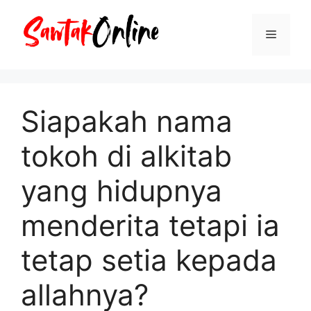
Langsung
ke
Menu
isi
Siapakah nama
tokoh di alkitab
yang hidupnya
menderita tetapi ia
tetap setia kepada
allahnya?