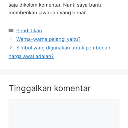
saja dikolom komentar. Nanti saya bantu
memberikan jawaban yang benar.
Kategori
Pendidikan
Warna-warna pelangi yaitu?
Simbol yang digunakan untuk pemberian
harga awal adalah?
Tinggalkan komentar
Komentar