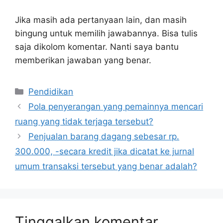
Jika masih ada pertanyaan lain, dan masih
bingung untuk memilih jawabannya. Bisa tulis
saja dikolom komentar. Nanti saya bantu
memberikan jawaban yang benar.
Kategori
Pendidikan
Pola penyerangan yang pemainnya mencari
ruang yang tidak terjaga tersebut?
Penjualan barang dagang sebesar rp.
300.000, -secara kredit jika dicatat ke jurnal
umum transaksi tersebut yang benar adalah?
Tinggalkan komentar